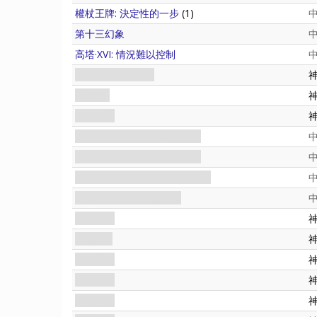
權杖王牌: 決定性的一步
(1)
第十三幻象
高塔·XVI: 情況難以控制
暮色莊園失蹤事件
審判•XX
失蹤事件
加弗瑞拉·米茲拉克: 私人警衛
傑羅姆·戴維斯: 約瑟夫的秘書
瓦倫蒂諾·里瓦斯: 富有的慈善家
佩妮·懷特: 約瑟夫的管家
巫異時刻
節制•XIV
深夜號叫
森林迷途
女巫作祟