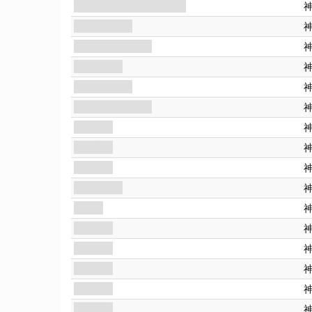
幽靈看守人: 你是它的獵物
看守人的攫噬
阿撒托斯的吹笛手
魔鬼的笛聲
女巫集會學徒
女巫集會的女祭司
惡魔之音
崩毀離析
苦痛折磨
秘社新信徒
守密人
秘社玄儀
邪惡往昔
百年秘事
冥府之霧
暗影獵犬