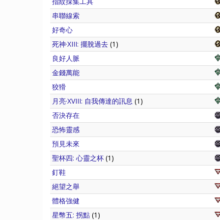
指紋採集工具
串聯線索
好奇心
死神·XIII: 擺脫過去
(1)
良好人脈
金錢萬能
狡猾
月亮·XVIII: 自我傳達的訊息
(1)
否決存在
恐怖靈感
預見未來
聖杯四: 心靈之杯
(1)
釘鞋
絕望之舉
體格強健
星幣五: 拐點
(1)