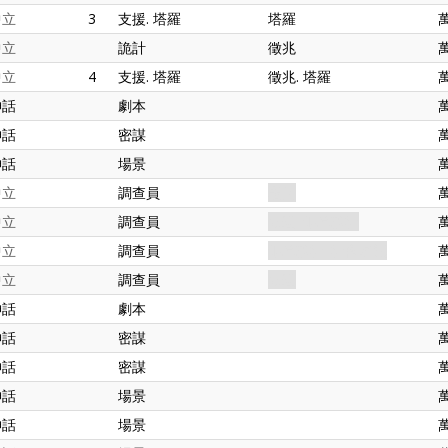
中立
3
支援. 塔羅
塔羅
中立
詭計
徵兆
中立
4
支援. 塔羅
徵兆. 塔羅
神話
劇本
神話
密謀
神話
場景
中立
調查員
老兵
中立
調查員
助理. 銀暮秘社
中立
調查員
銀暮秘社. 社會名流
中立
調查員
助理
神話
劇本
神話
密謀
神話
密謀
神話
場景
神話
場景