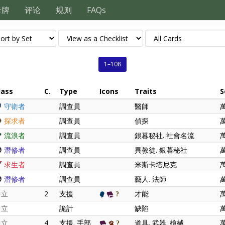
卡牌
评论
规则
FAQs
1–108
lass
C.
Type
Icons
Traits
S
守衛者
調查員
醫師
探求者
調查員
偵探
流浪者
調查員
銀暮秘社. 社會名流
潛修者
調查員
異教徒. 銀暮秘社
求生者
調查員
米斯卡塔尼克
潛修者
調查員
藝人. 法師
中立
2
支援
才能
中立
詭計
缺陷
中立
4
支援. 手部
道具. 武器. 槍械