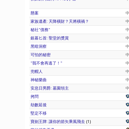
懸案
家族遺產: 天降橫財？天將橫禍？
秘社"債務"
銀暮匕首: 聖堂的獎賞
黑暗洞察
可怕的秘密
"我不會再逃了！"
兜帽人
神秘樂曲
安息日男爵: 墓園領主
拷問
劫數延後
堅定不移
寶劍王牌: 讓你的箭矢乘風飛去
(1)