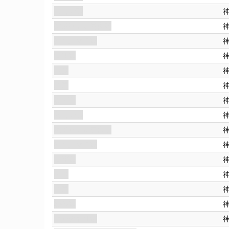
入口大廳
維多利亞式宴會廳
紀念品陳列室
檯球室
主臥
露臺
辦公室
入口大廳
維多利亞式宴會廳
紀念品陳列室
檯球室
主臥
露臺
辦公室
約瑟夫的計劃