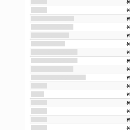
通向曙光
未毀之環
安妮特·梅森: 高階女祭司
女巫作祟之林: 廢棄礦山
女巫作祟之林: 巨石堆
女巫作祟之林: 獨木
女巫作祟之林: 孩童的樹屋
女巫作祟之林: 被汙染的井
女巫作祟之林: 隱士之家
女巫作祟之林: 雜草叢生的穀倉
死亡門前
正義•XI
橫跨界限
秘密陰謀
幽靈國度
逃出牢籠