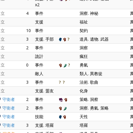
x2
中立
4
事件
洞察. 神秘
中立
支援
福祉
中立
10
事件
契約
中立
3
支援. 手部
道具. 遺物. 武器
中立
2
事件
洞察
中立
詭計
瘋狂
中立
0
事件
勇氣
中立
敵人
類人. 異教徒
中立
3
事件
法術. 歌曲
中立
支援. 盟友
化身
守衛者
2
事件
策略. 洞察
守衛者
2
事件
洞察. 勇氣. 策略
守衛者
技能
天性
守衛者
3
支援. 塔羅
塔羅