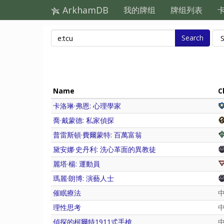
ArkhamDB
我的牌组
牌组列表
Search
Name
C
卡洛琳·弗恩: 心理學家
喬·戴蒙德: 私家偵探
普雷斯頓·費爾蒙特: 百萬富翁
黛安娜·史丹利: 洗心革面的異教徒
麗塔·楊: 運動員
瑪麗·朗博: 演藝人士
催眠療法
理性思考
偵探的柯爾特1911式手槍