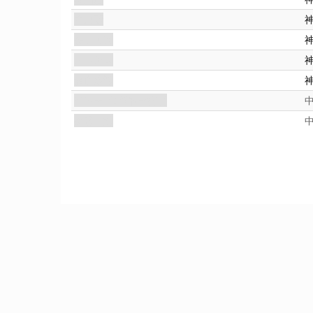
市政廳
密不可洩
屋中無人
鮮血陰謀
伊塔卡: 失落的守衛者
探險日誌