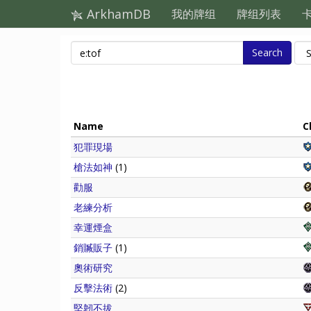
ArkhamDB
我的牌组
牌组列表
Search
Name
C
犯罪現場
槍法如神
(1)
勸服
老練分析
幸運煙盒
銷贓販子
(1)
奧術研究
反擊法術
(2)
堅韌不拔