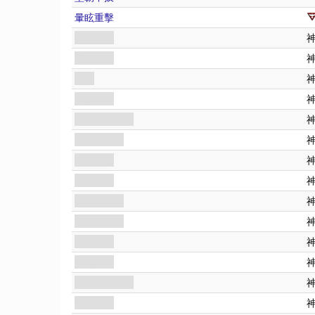
暈眩重擊
命運之線
三種命運
幕後
暗藏糾葛
遺物不見了！
哈倫遇險！
來到展廳
來到展廳
哈倫的詛咒
哈倫的詛咒
尋找遺物
奪回遺物
尋找亞歷山卓
失蹤人口