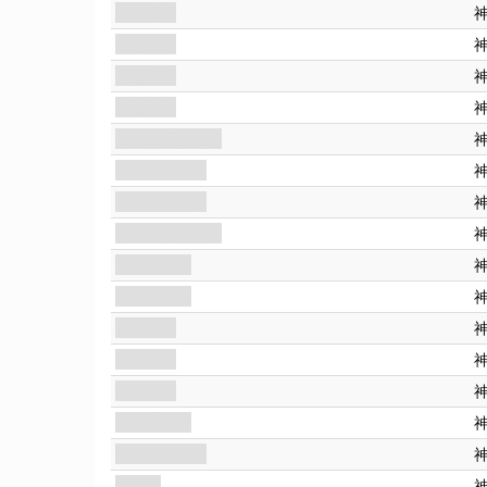
來到警局
來到警局
上頭有人
上頭有人
亞歷山卓被關押
亞歷山卓遇險
女獵手的苦旅
守衛者追根究底
漆黑的洞穴
漆黑的洞穴
古怪遺物
古怪遺物
怪事叢生
兄弟會暴露
維爾瑪小餐館
珍品店