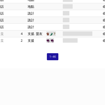
神話
地點
阿卡姆
神話
詭計
陰謀
神話
詭計
神秘
神話
詭計
巫術
中立
4
支援. 盟友
盟友. 埃茲特里. 旅人
中立
2
支援
道具. 書籍
1–46