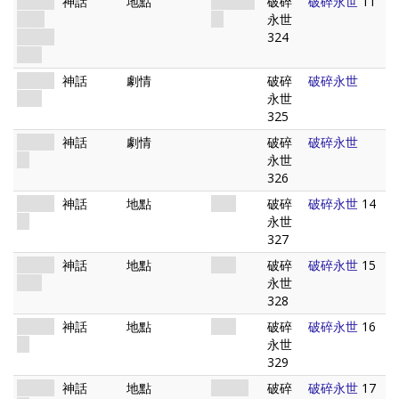
恩凱聯
神話
地點
古代. 遺
破碎
破碎永世
11
結點:
跡
永世
解開時
324
間線
伊格的
神話
劇情
破碎
破碎永世
寬恕
永世
325
另有他
神話
劇情
破碎
破碎永世
法
永世
326
猶格斯
神話
地點
異界
破碎
破碎永世
14
星
永世
327
拉萊耶
神話
地點
異界
破碎
破碎永世
15
海岸
永世
328
隱匿之
神話
地點
異界
破碎
破碎永世
16
城
永世
329
時間之
神話
地點
異次元
破碎
破碎永世
17