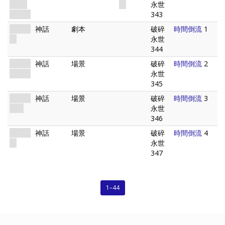
物: 時
物
永世
光湧流
343
時間倒
神話
劇本
破碎
時間倒流
1
流
永世
344
再次進
神話
場景
破碎
時間倒流
2
入遺跡
永世
345
留存的
神話
場景
破碎
時間倒流
3
石室
永世
346
覆滅之
神話
場景
破碎
時間倒流
4
時
永世
347
1–44