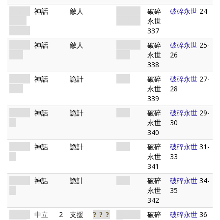
無形之
神話
敵人
怪物. 異
破碎
破碎永世
24
子: 來
形. 精英
永世
自深淵
337
時間吞
神話
敵人
怪物. 異
破碎
破碎永世
25-
噬者
次元
永世
26
338
破碎的
神話
詭計
巫術
破碎
破碎永世
27-
時代
永世
28
339
異界之
神話
詭計
巫術
破碎
破碎永世
29-
間
永世
30
340
時空撕
神話
詭計
巫術
破碎
破碎永世
31-
裂
永世
33
341
黑暗隱
神話
詭計
危險
破碎
破碎永世
34-
伏
永世
35
342
古代遺
中立
2
支援
道具. 遺
破碎
破碎永世
36