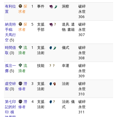
有利位
探
1
事件
洞察
破碎
置
求者
永世
306
納克特
探
5
支援.
道具. 遺
破碎
手稿:
求者
手部
物. 書籍
永世
天馬行
307
空
(5)
時間借
流
1
支援.
儀式
破碎
取
(3)
浪者
法術
永世
308
孤注一
流
技能
幸運
破碎
擲
(5)
浪者
永世
309
虛空碎
潛
3
支援.
法術
破碎
裂
(3)
修者
法術
永世
310
第七印
潛
4
支援.
法術. 儀
破碎
記的封
修者
法術
式
永世
印: 橫
311