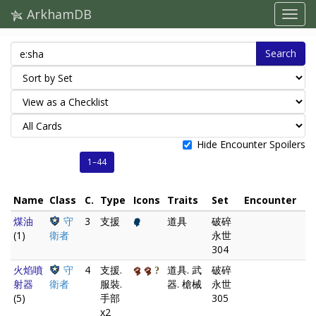
ArkhamDB
Search
Hide Encounter Spoilers
1–44
Name
Class
C.
Type
Icons
Traits
Set
Encounter
煤油
守
3
支援
道具
破碎
(1)
衛者
永世
304
火焰噴
守
4
支援.
道具. 武
破碎
射器
衛者
服裝.
器. 槍械
永世
(5)
手部
305
x2