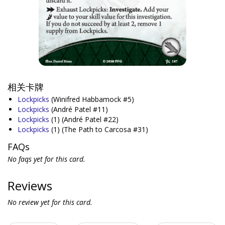
相关卡牌
Lockpicks
(Winifred Habbamock #5)
Lockpicks
(André Patel #11)
Lockpicks
(1)
(André Patel #22)
Lockpicks
(1)
(The Path to Carcosa #31)
FAQs
No faqs yet for this card.
Reviews
No review yet for this card.