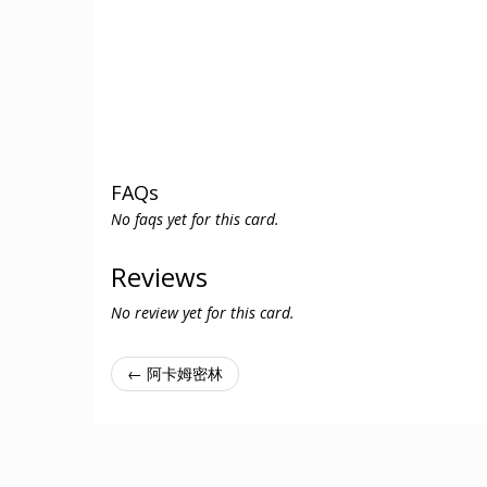
FAQs
No faqs yet for this card.
Reviews
No review yet for this card.
← 阿卡姆密林