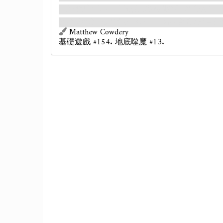
該地點調查時，不使用原本調查所需的技能，
在殖民時期，這裡曾是一條馬道。現在變成了藤蔓和
Matthew Cowdery
基礎遊戲 #154. 地底噬魔 #13.