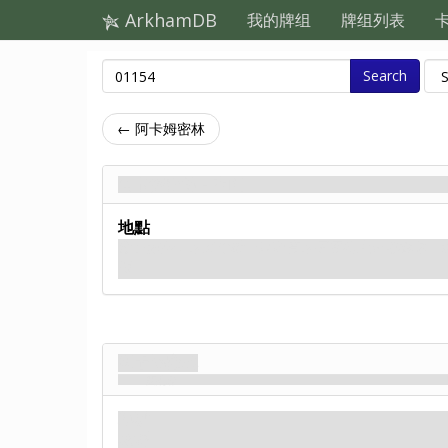
ArkhamDB
我的牌组
牌组列表
Search
← 阿卡姆密林
阿卡姆密林 - 背面
地點
從小開始，你父母就一直教育你不要晚上走進樹林。
對。
阿卡姆密林
一團亂麻
地點
樹林