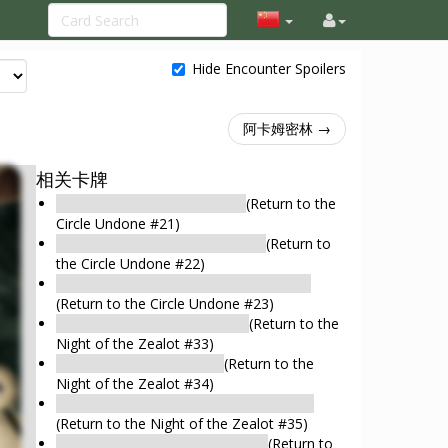
Hide Encounter Spoilers
阿卡姆密林 →
相关卡牌
Arkham Woods: Hidden Path
(Return to the
Circle Undone #21)
Arkham Woods: Place of Power
(Return to
the Circle Undone #22)
Arkham Woods: Bootlegging Operation
(Return to the Circle Undone #23)
Arkham Woods: Great Willow
(Return to the
Night of the Zealot #33)
Arkham Woods: Lakeside
(Return to the
Night of the Zealot #34)
Arkham Woods: Corpse-Ridden Clearing
(Return to the Night of the Zealot #35)
Arkham Woods: Wooden Bridge
(Return to