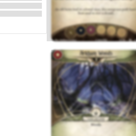
改為使用
。
雜草的樂園。