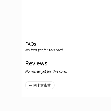
FAQs
No faqs yet for this card.
Reviews
No review yet for this card.
← 阿卡姆密林