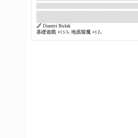
該地點調查時，不使用原本調查所需的技能，
在平地遠處，你好像看到了幾個異教徒正走來走去。
查看一番。
Dimitri Bielak
基礎遊戲 #153. 地底噬魔 #12.