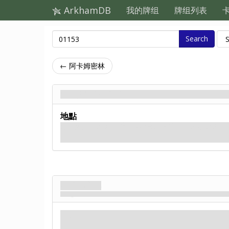
ArkhamDB
我的牌组
牌组列表
Search
← 阿卡姆密林
阿卡姆密林 - 背面
地點
從小開始，你父母就一直教育你不要晚上走進樹林。
對。
阿卡姆密林
懸崖邊
地點
樹林