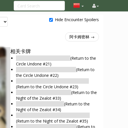
Hide Encounter Spoilers
阿卡姆密林 →
相关卡牌
Arkham Woods: Hidden Path
(Return to the
Circle Undone #21)
Arkham Woods: Place of Power
(Return to
the Circle Undone #22)
Arkham Woods: Bootlegging Operation
(Return to the Circle Undone #23)
Arkham Woods: Great Willow
(Return to the
Night of the Zealot #33)
Arkham Woods: Lakeside
(Return to the
Night of the Zealot #34)
Arkham Woods: Corpse-Ridden Clearing
(Return to the Night of the Zealot #35)
Arkham Woods: Wooden Bridge
(Return to