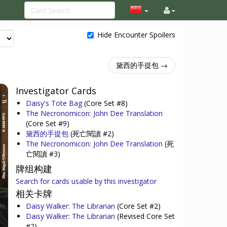
Hide Encounter Spoilers
黛西的手提包 →
Investigator Cards
Daisy's Tote Bag
(Core Set #8)
The Necronomicon: John Dee Translation
(Core Set #9)
黛西的手提包
(死亡閱讀 #2)
The Necronomicon: John Dee Translation
(死
亡閱讀 #3)
牌组构建
Search for cards usable by this investigator
相关卡牌
Daisy Walker: The Librarian
(Core Set #2)
Daisy Walker: The Librarian
(Revised Core Set
#2)