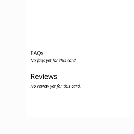
FAQs
No faqs yet for this card.
Reviews
No review yet for this card.