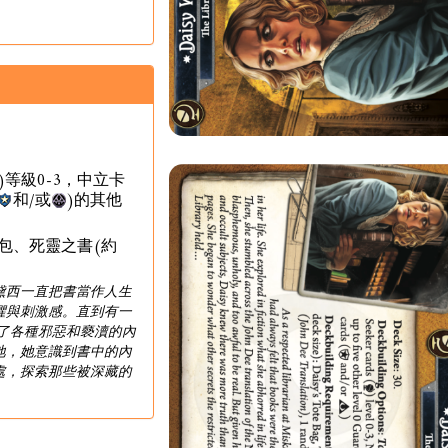
)等級0-3，中立卡
和/或
)的其他
包、死靈之書(約
黛西一直把書當作人生
懼與刺激感。直到有一
了各種邪惡和褻瀆的內
地，她意識到書中的內
處，探索那些被深藏的