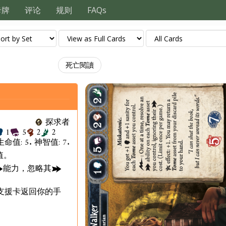
卡牌
评论
规则
FAQs
死亡閱讀
探求者
1
5
2
2
生命值: 5. 神智值: 7.
值。
能力，忽略其
支援卡返回你的手