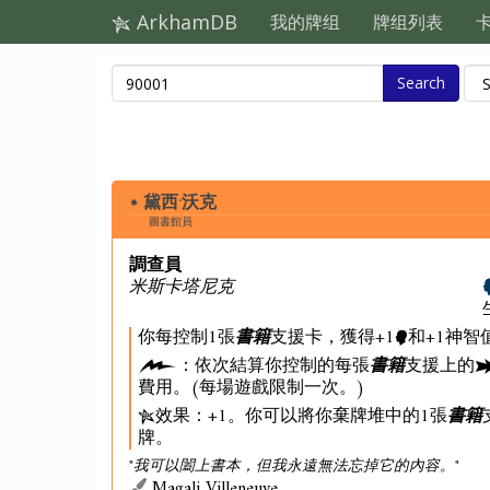
ArkhamDB
我的牌组
牌组列表
Search
黛西·沃克
圖書館員
調查員
米斯卡塔尼克
你每控制1張
書籍
支援卡，獲得+1
和+1神智
：依次結算你控制的每張
書籍
支援上的
費用。(每場遊戲限制一次。)
效果：+1。你可以將你棄牌堆中的1張
書籍
牌。
"我可以闔上書本，但我永遠無法忘掉它的內容。"
Magali Villeneuve