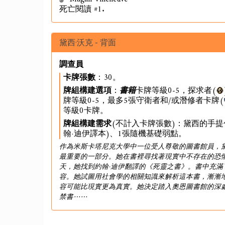
死亡閱讀 #1.
黛西·沃克 - 背面
調查員
卡牌張數
：30。
牌組構建選項
：
書籍
卡牌等級0-5，探求者(
牌等級0-5，最多5張守衛者和/或潛修者卡牌(
等級0卡牌。
牌組構建需求
(不計入卡牌張數)：黛西的手提
翰·迪伊譯本)、1張隨機基礎弱點。
作為米斯卡塔尼克大學中一位受人尊敬的圖書館員，
最重要的一部分。她在書裡尋找著現實中不存在的恐
天，她找到約翰·迪伊翻譯的《死靈之書》。書中充滿
容。她試圖用社會學的相關知識來解析這本書，漸漸
容可能比現實更為真實。她決定踏入奧恩圖書館的深
禁書⋯⋯