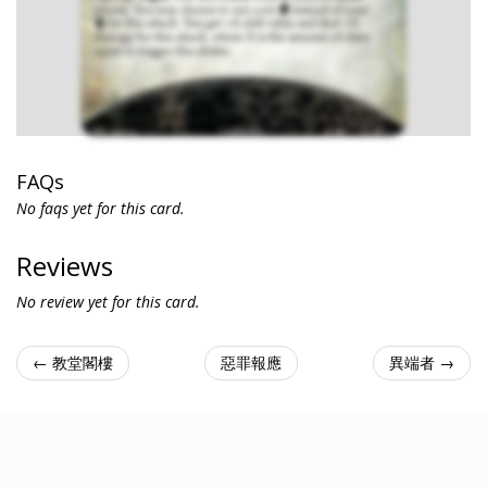
FAQs
No faqs yet for this card.
Reviews
No review yet for this card.
← 教堂閣樓
惡罪報應
異端者 →