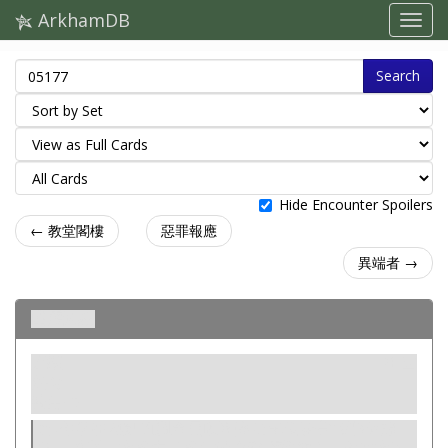
ArkhamDB
Search
Hide Encounter Spoilers
← 教堂閣樓
惡罪報應
異端者 →
幽靈迷網
支援
中立
法術
费用: 0.
你所在地點的調查員以團隊為單位花費1到3個線