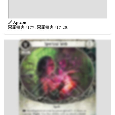
索：
攻擊
。本能力只能用於攻擊
靈怪
敵人。你在本次
攻擊中可以不使用
，改為使用
。你在本次攻擊中
技能值+X，造成+X傷害，其中X是觸發本能力所花費
的線索數量。
Apterus
惡罪報應 #177. 惡罪報應 #17-20.